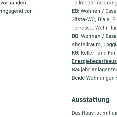
 vorhanden.
Teilmodernisierun
ohngegend von
EG
: Wohnen / Esse
Gäste-WC, Diele, F
Terrasse, Wohnflä
DG
: Wohnen / Essen
Abstellraum, Loggi
KG
: Keller- und F
Energiebedarfsau
Baujahr Anlagente
Beide Wohnungen s
Ausstattung
Das Haus ist mit e