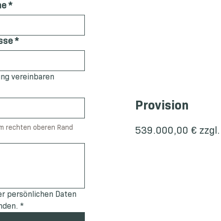
me
*
sse
*
ung vereinbaren
Provision
am rechten oberen Rand 
539.000,00 € zzgl.
r persönlichen Daten 
nden.
*