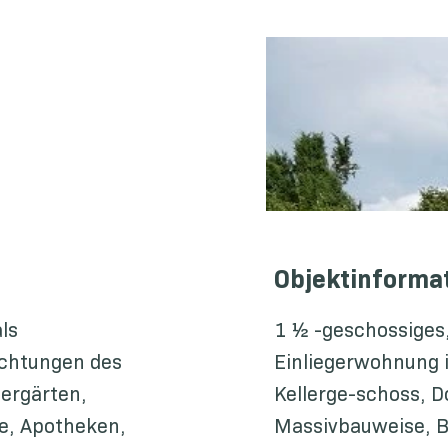
Objektinforma
ls
1 ½ -geschossiges,
ichtungen des
Einliegerwohnung
dergärten,
Kellerge-schoss, D
te, Apotheken,
Massivbauweise, B