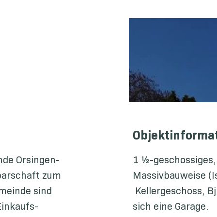
Objektinforma
inde Orsingen-
1 ½-geschossiges, 
barschaft zum
Massivbauweise (I
emeinde sind
Kellergeschoss, Bj
Einkaufs-
sich eine Garage.