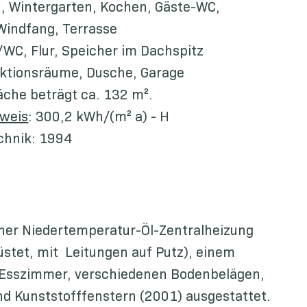
, Wintergarten, Kochen, Gäste-WC,
 Windfang, Terrasse
/WC, Flur, Speicher im Dachspitz
unktionsräume, Dusche, Garage
che beträgt ca. 132 m².
sweis
: 300,2 kWh/(m² a) - H
chnik: 1994
iner Niedertemperatur-Öl-Zentralheizung
stet, mit Leitungen auf Putz), einem
Esszimmer, verschiedenen Bodenbelägen,
nd Kunststofffenstern (2001) ausgestattet.