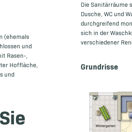
Die Sanitärräume s
Dusche, WC und Wa
durchgreifend mond
sich in der Wasch
um (ehemals
verschiedener Ren
hlossen und
it Rasen-,
ter Hoffläche,
Grundrisse
s und
Sie 