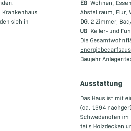
nden.
EG
: Wohnen, Essen
, Krankenhaus
Abstellraum, Flur,
den sich in
DG
: 2 Zimmer, Bad
UG
: Keller- und F
Die Gesamtwohnflä
Energiebedarfsau
Baujahr Anlagente
Ausstattung
Das Haus ist mit e
(ca. 1994 nachgerü
Schwedenofen im 
teils Holzdecken u