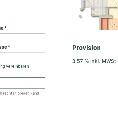
me
*
Provision
sse
*
3,57 % inkl. MWSt.
ung vereinbaren
am rechten oberen Rand 