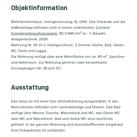
Objektinformation
Mehrfamilienhaus, mehrgeschossig, Bj.1995. Das Gebäude und die
Außenanlage befinden sich in einem ordentlichen Zustand.
Energieverbrauchsausweis
: 82,3 kWh/(m² a) - C Baujahr
Anlagentechnik: 2008
Wohnung Nr. 29 im 2. Dachgeschoss, 3 Zimmer, Küche, Bad, Gäste-
WC, Diele und Loggia.
Die Wohnung verfügt über eine Wohnfläche von ca. 80 m², Speicher-
und Kellerraum. Zur Wohnung gehören zwei benachbarte
Einzelgaragen (Nr. 36 und 37).
Ausstattung
Das Haus ist mit einer Gas-Zentralheizung ausgestattet. In den
Wohnräumen befinden sich Laminatbeläge und Fliesen. Das Bad
verfügt über Wanne, Dusche, Waschtisch und WC, das Gäste-WC
über WC und Waschtisch. Bad und Gäste-WC sind raumhoch
gefliest. In der ganzen Wohnung sind Kunststofffenster eingebaut.
Eine Einbauküche ist vorhanden.