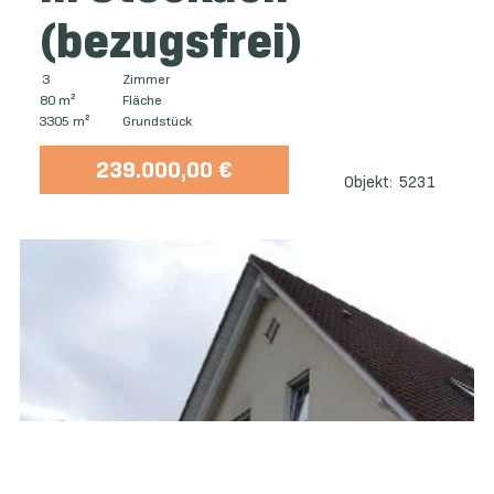
(bezugsfrei)
3
Zimmer
80 m²
Fläche
3305 m²
Grundstück
239.000,00 €
Objekt:
5231