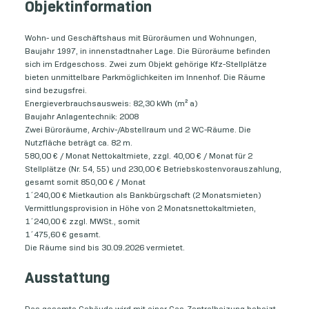
Objektinformation
Wohn- und Geschäftshaus mit Büroräumen und Wohnungen,
Baujahr 1997, in innenstadtnaher Lage. Die Büroräume befinden
sich im Erdgeschoss. Zwei zum Objekt gehörige Kfz-Stellplätze
bieten unmittelbare Parkmöglichkeiten im Innenhof. Die Räume
sind bezugsfrei.
Energieverbrauchsausweis: 82,30 kWh (m² a)
Baujahr Anlagentechnik: 2008
Zwei Büroräume, Archiv-/Abstellraum und 2 WC-Räume. Die
Nutzfläche beträgt ca. 82 m.
580,00 € / Monat Nettokaltmiete, zzgl. 40,00 € / Monat für 2
Stellplätze (Nr. 54, 55) und 230,00 € Betriebskostenvorauszahlung,
gesamt somit 850,00 € / Monat
1´240,00 € Mietkaution als Bankbürgschaft (2 Monatsmieten)
Vermittlungsprovision in Höhe von 2 Monatsnettokaltmieten,
1´240,00 € zzgl. MWSt., somit
1´475,60 € gesamt.
Die Räume sind bis 30.09.2026 vermietet.
Ausstattung
Das gesamte Gebäude wird mit einer Gas-Zentralheizung beheizt.